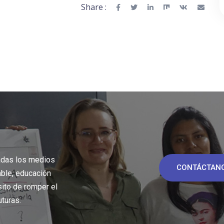
Share :
adas los medios
CONTÁCTAN
able, educación
sito de romper el
uturas.