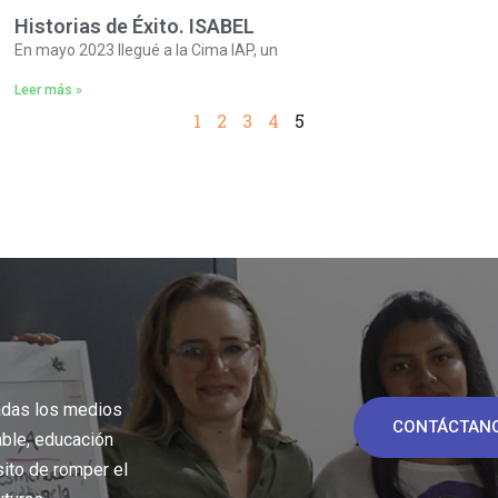
Historias de Éxito. ISABEL
En mayo 2023 llegué a la Cima IAP, un
Leer más »
1
2
3
4
5
adas los medios
CONTÁCTAN
able, educación
sito de romper el