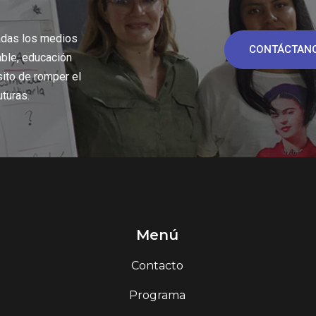
adas los medios
CONTÁCTAN
able, educación
sito de romper el
uturas.
Menú
Contacto
Programa