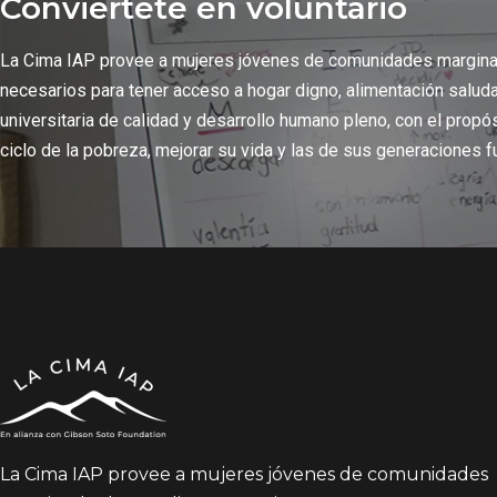
Conviértete en voluntario
La Cima IAP provee a mujeres jóvenes de comunidades margin
necesarios para tener acceso a hogar digno, alimentación salud
universitaria de calidad y desarrollo humano pleno, con el propó
ciclo de la pobreza, mejorar su vida y las de sus generaciones f
La Cima IAP provee a mujeres jóvenes de comunidades